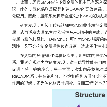
一。然而，尽管SMSI在许多贵金属体系中已有深入探
议，此外，氧化偶联反应是构建C-O键的高效途径
化应用。因此，亟须系统揭示金催化剂SMSI的形成
研究发现，相较于传统认知中SMSI需小粒径金
属，从而诱发大量氧空位及活性Au–O物种的生成。
金属与载体粒径比（rAu/rZnO）可作为SMSI
活性，又不会抑制金属活性位点暴露，达成催化性能
在典型的醛-醇氧化偶联反应中，所构建的最优Au
系。通过介观动力学研究发现，这一优异性能来自两
促进了醛与醇的缩合；另一方面，溢出的晶格氧生成A
Rh/ZnO体系，并在饱和醛、不饱和醛和芳香醛等
作用的理解，还为催化剂尺寸调控、界面工程设计提