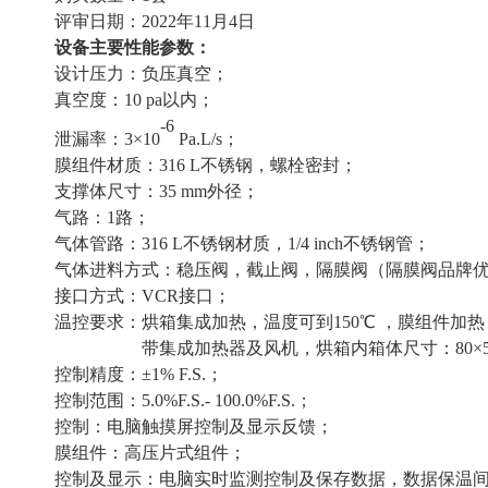
评审日期：
202
2年11月4日
设备主要性能参数：
设计压力：负压
真空；
真空度：
10
pa以内；
-6
泄漏率：
3×10
P
a.L/s；
膜组件材质：
316
L不锈钢，螺栓密封；
支撑体尺寸：
35
mm外径；
气路：
1路；
气体管路：
316
L不锈钢材质，1/4
inch不锈钢管；
气体进料方式：稳压阀，截止阀，隔膜阀（隔膜阀品牌
接口方式：
VCR接口；
温控要求：烘箱集成加热，温度可到
150
℃
，膜组件加热
带集成加热器及风机，烘箱内箱体尺寸：
80×
控制精度：
±1% F.
S.
；
控制范围：
5.0%F.S.- 100.0%F.S.
；
控制：电脑触摸屏控制及显示反馈；
膜组件：高压片式组件；
控制及显示：电脑实时监测控制及保存数据，数据保温