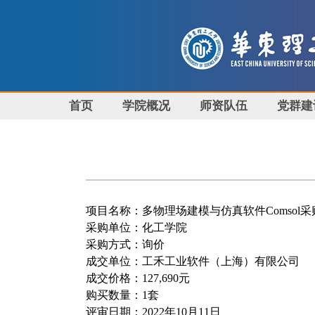
首页
学院概况
师资队伍
党群建
项目名称：
多物理场建模与仿真软件
Comsol
采
采购单位：化工学院
采购方式：询价
成交单位：
工禾工业软件（上海）有限公司
成交价格：127
,
690
元
购买数量：1
套
评审日期：2022
年
10
月
11
日