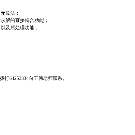
界元算法；
时求解的直接耦合功能；
，以及后处理功能；
拨打
64253334
向王伟老师联系。