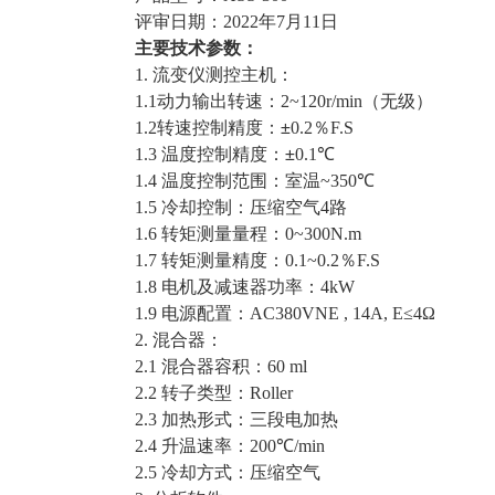
评审日期：
2022
年
7
月
11
日
主要技术参数：
1.
流变仪测控主机：
1.1
动力输出转速：
2~120r/min
（无级）
1.2
转速控制精度：±
0.2
％
F.S
1.3
温度控制精度：±
0.1℃
1.4
温度控制范围：室温
~350℃
1.5
冷却控制：压缩空气
4
路
1.6
转矩测量量程：
0~300N.m
1.7
转矩测量精度：
0.1~0.2
％
F.S
1.8
电机及减速器功率：
4kW
1.9
电源配置：
AC380VNE , 14A, E≤4Ω
2.
混合器：
2.1
混合器容积：
60 ml
2.2
转子类型：
Roller
2.3
加热形式：三段电加热
2.4
升温速率：
200
℃
/min
2.5
冷却方式：压缩空气